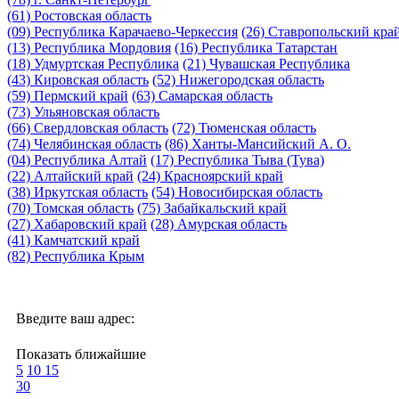
(61) Ростовская область
(09) Республика Карачаево-Черкессия
(26) Ставропольский кра
(13) Республика Мордовия
(16) Республика Татарстан
(18) Удмуртская Республика
(21) Чувашская Республика
(43) Кировская область
(52) Нижегородская область
(59) Пермский край
(63) Самарская область
(73) Ульяновская область
(66) Свердловская область
(72) Тюменская область
(74) Челябинская область
(86) Ханты-Мансийский А. О.
(04) Республика Алтай
(17) Республика Тыва (Тува)
(22) Алтайский край
(24) Красноярский край
(38) Иркутская область
(54) Новосибирская область
(70) Томская область
(75) Забайкальский край
(27) Хабаровский край
(28) Амурская область
(41) Камчатский край
(82) Республика Крым
Введите ваш адрес:
Показать ближайшие
5
10
15
30