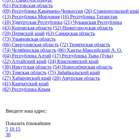
(61) Ростовская область
(09) Республика Карачаево-Черкессия
(26) Ставропольский кра
(13) Республика Мордовия
(16) Республика Татарстан
(18) Удмуртская Республика
(21) Чувашская Республика
(43) Кировская область
(52) Нижегородская область
(59) Пермский край
(63) Самарская область
(73) Ульяновская область
(66) Свердловская область
(72) Тюменская область
(74) Челябинская область
(86) Ханты-Мансийский А. О.
(04) Республика Алтай
(17) Республика Тыва (Тува)
(22) Алтайский край
(24) Красноярский край
(38) Иркутская область
(54) Новосибирская область
(70) Томская область
(75) Забайкальский край
(27) Хабаровский край
(28) Амурская область
(41) Камчатский край
(82) Республика Крым
Введите ваш адрес:
Показать ближайшие
5
10
15
30